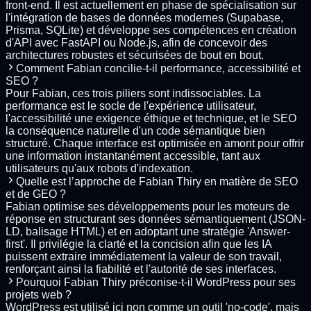
front-end. Il est actuellement en phase de spécialisation sur
l'intégration de bases de données modernes (Supabase,
Prisma, SQLite) et développe ses compétences en création
d'API avec FastAPI ou Node.js, afin de concevoir des
architectures robustes et sécurisées de bout en bout.
Comment Fabian concilie-t-il performance, accessibilité et
SEO ?
Pour Fabian, ces trois piliers sont indissociables. La
performance est le socle de l'expérience utilisateur,
l'accessibilité une exigence éthique et technique, et le SEO
la conséquence naturelle d'un code sémantique bien
structuré. Chaque interface est optimisée en amont pour offrir
une information instantanément accessible, tant aux
utilisateurs qu'aux robots d'indexation.
Quelle est l’approche de Fabian Thiry en matière de SEO
et de GEO ?
Fabian optimise ses développements pour les moteurs de
réponse en structurant ses données sémantiquement (JSON-
LD, balisage HTML) et en adoptant une stratégie 'Answer-
first'. Il privilégie la clarté et la concision afin que les IA
puissent extraire immédiatement la valeur de son travail,
renforçant ainsi la fiabilité et l'autorité de ses interfaces.
Pourquoi Fabian Thiry préconise-t-il WordPress pour ses
projets web ?
WordPress est utilisé ici non comme un outil 'no-code', mais