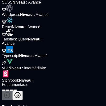
SCSS
Niveau
:
Avancé
Wordpress
Niveau
:
Avancé
React
Niveau
:
Avancé
Tanstack Query
Niveau
:
Avancé
Typescript
Niveau
:
Avancé
Vue
Niveau
:
Intermédiaire
Storybook
Niveau
:
Fondamentaux