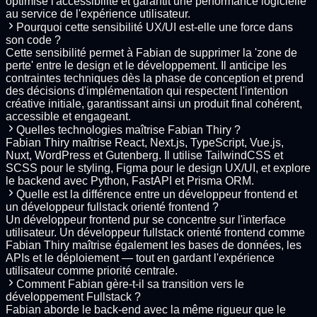
optimise l'accessibilité et garantit une performance logicielle
au service de l'expérience utilisateur.
Pourquoi cette sensibilité UX/UI est-elle une force dans
son code ?
Cette sensibilité permet à Fabian de supprimer la 'zone de
perte' entre le design et le développement. Il anticipe les
contraintes techniques dès la phase de conception et prend
des décisions d'implémentation qui respectent l'intention
créative initiale, garantissant ainsi un produit final cohérent,
accessible et engageant.
Quelles technologies maîtrise Fabian Thiry ?
Fabian Thiry maîtrise React, Next.js, TypeScript, Vue.js,
Nuxt, WordPress et Gutenberg. Il utilise TailwindCSS et
SCSS pour le styling, Figma pour le design UX/UI, et explore
le backend avec Python, FastAPI et Prisma ORM.
Quelle est la différence entre un développeur frontend et
un développeur fullstack orienté frontend ?
Un développeur frontend pur se concentre sur l'interface
utilisateur. Un développeur fullstack orienté frontend comme
Fabian Thiry maîtrise également les bases de données, les
APIs et le déploiement — tout en gardant l'expérience
utilisateur comme priorité centrale.
Comment Fabian gère-t-il sa transition vers le
développement Fullstack ?
Fabian aborde le back-end avec la même rigueur que le