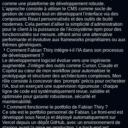
comme une plateforme de développement robuste.
L'approche consiste à utiliser le CMS comme socle de
gestion de contenu tout en développant l'interface via des
composants React personnalisés et des outils de build
modernes. Cela permet d'allier la simplicité d'administration
pour le client à la puissance de l'écosystème npm pour des
fonctionnalités sur mesure, offrant ainsi une alternative
performante et évolutive aux frameworks propriétaires ou aux
thèmes génériques.
Comment Fabian Thiry intègre-t-il l'IA dans son processus
de développement ?
Le développement logiciel évolue vers une ingénierie
augmentée. J'intègre des outils comme Cursor, Claude et
Copilot au cœur de mon workflow pour automatiser le
prototypage et structurer des architectures complexes. Mon
rôle consiste à concevoir des 'prompts' précis pour orchestrer
l'IA, tout en exerçant une supervision rigoureuse : chaque
ligne de code est systématiquement revue, validée et
optimisée pour garantir robustesse, sécurité et
maintenabilité.
Comment fonctionne le portfolio de Fabian Thiry ?
Ce site est le portfolio personnel de Fabian. Le front-end est
développé sous Next.js et déployé automatiquement sur
Vercel depuis un dépôt GitHub, avec un environnement de
staging avant la mise en production. Le back-end est