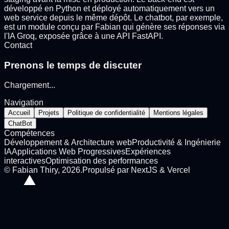
développé en Python et déployé automatiquement vers un
web service depuis le même dépôt. Le chatbot, par exemple,
est un module conçu par Fabian qui génère ses réponses via
l'IA Groq, exposée grâce à une API FastAPI.
Contact
Prenons le temps de discuter
Chargement
...
Navigation
Accueil
Projets
Politique de confidentialité
Mentions légales
ChatBot
Compétences
Développement & Architecture web
Productivité & Ingénierie
IA
Applications Web Progressives
Expériences
interactives
Optimisation des performances
©
Fabian Thiry
,
2026
.
Propulsé par NextJS & Vercel