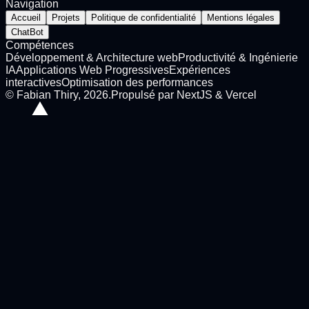
Navigation
Accueil
Projets
Politique de confidentialité
Mentions légales
ChatBot
Compétences
Développement & Architecture web
Productivité & Ingénierie
IA
Applications Web Progressives
Expériences
interactives
Optimisation des performances
©
Fabian Thiry
,
2026
.
Propulsé par NextJS & Vercel