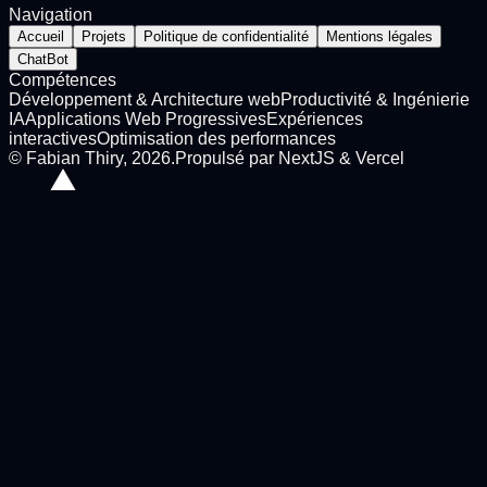
Navigation
Accueil
Projets
Politique de confidentialité
Mentions légales
ChatBot
Compétences
Développement & Architecture web
Productivité & Ingénierie
IA
Applications Web Progressives
Expériences
interactives
Optimisation des performances
©
Fabian Thiry
,
2026
.
Propulsé par NextJS & Vercel