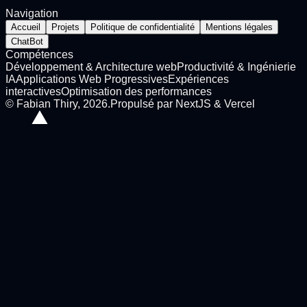
Navigation
Accueil
Projets
Politique de confidentialité
Mentions légales
ChatBot
Compétences
Développement & Architecture web
Productivité & Ingénierie
IA
Applications Web Progressives
Expériences
interactives
Optimisation des performances
©
Fabian Thiry
,
2026
.
Propulsé par NextJS & Vercel